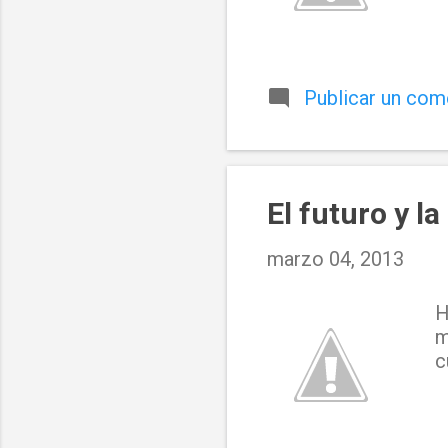
Publicar un com
El futuro y l
marzo 04, 2013
H
m
c