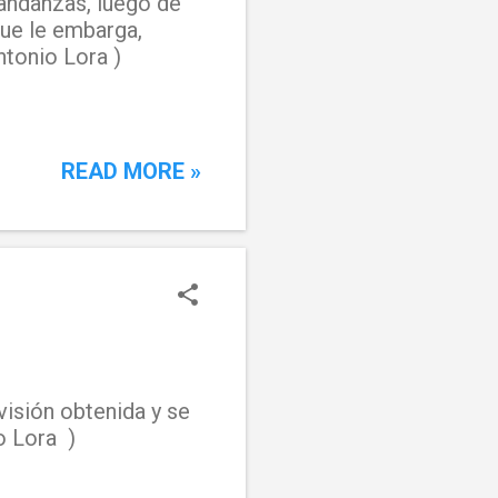
 andanzas, luego de
que le embarga,
ntonio Lora )
READ MORE »
isión obtenida y se
o Lora )