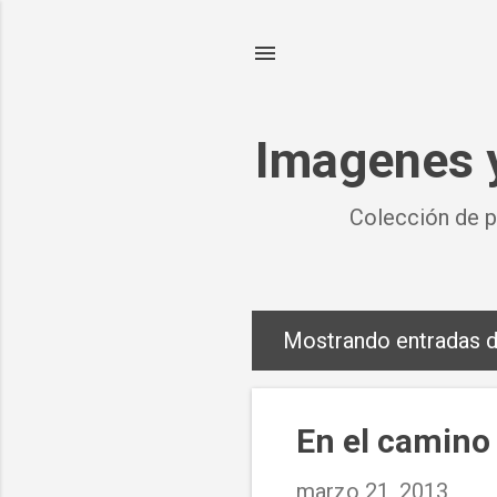
Imagenes y
Colección de p
Mostrando entradas 
E
n
t
En el camino 
r
marzo 21, 2013