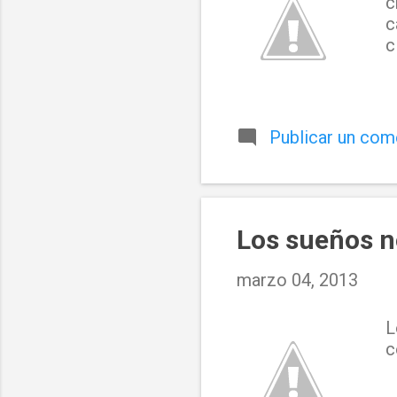
c
c
c
Publicar un com
Los sueños n
marzo 04, 2013
L
c