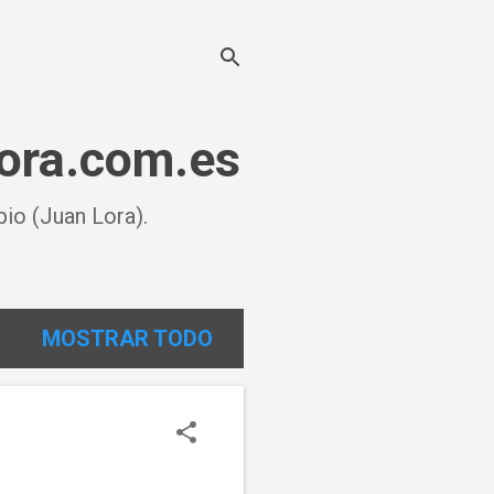
lora.com.es
io (Juan Lora).
MOSTRAR TODO