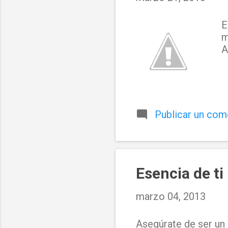
a
d
E
m
a
A
s
Publicar un com
Esencia de t
marzo 04, 2013
Asegúrate de ser un p