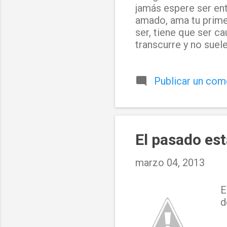
jamás espere ser ent
amado, ama tu prime
ser, tiene que ser c
transcurre y no suel
Publicar un com
El pasado está
marzo 04, 2013
E
d