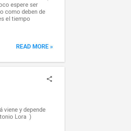
poco espere ser
ino como deben de
es el tiempo
READ MORE »
llá viene y depende
ntonio Lora )