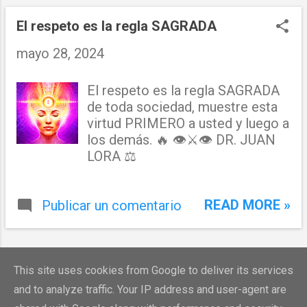
n
t
El respeto es la regla SAGRADA
r
mayo 28, 2024
a
El respeto es la regla SAGRADA
d
de toda sociedad, muestre esta
a
virtud PRIMERO a usted y luego a
los demás. 🔥 👁⚔👁 DR. JUAN
s
LORA ⚖
READ MORE »
Publicar un comentario
MÁS ENTRADAS
This site uses cookies from Google to deliver its services
and to analyze traffic. Your IP address and user-agent are