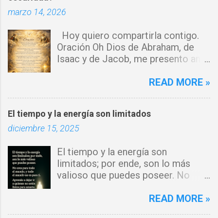
marzo 14, 2026
i
o
Hoy quiero compartirla contigo.
s
Oración Oh Dios de Abraham, de
Isaac y de Jacob, me presento ante
ti con humildad. Cierro toda puerta
por donde haya entrado la maldad.
READ MORE »
Y declaro que ninguna fuerza del
enemigo tiene poder sobre mi vida.
El tiempo y la energía son limitados
Que tus ángeles guerreros cuiden
diciembre 15, 2025
mi hogar y que el fuego del Espíritu
Santo purifique todo a mi
El tiempo y la energía son
alrededor. Por el poder del Cordero
limitados; por ende, son lo más
de Dios, rompo cadenas, destruyo
valioso que puedes poseer. No
amarres y anulo toda palabra de
eres para todo el mundo, y todo el
maldición. Toda obra de hechicería,
mundo no es para ti. Aprende a
READ MORE »
envidia o depresión, envíala al
dejar ir a quienes no están listos
abismo, Señor. Cúbreme con tu luz