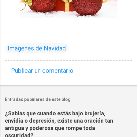
Imagenes de Navidad
Publicar un comentario
C
o
m
Entradas populares de este blog
e
n
¿Sabías que cuando estás bajo brujería,
t
envidia o depresión, existe una oración tan
a
antigua y poderosa que rompe toda
oscuridad?
r