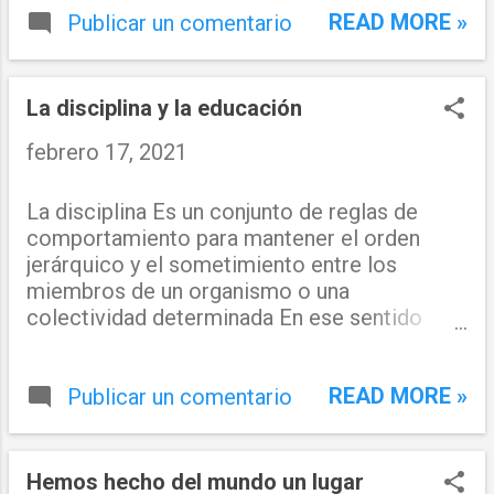
READ MORE »
Publicar un comentario
La disciplina y la educación
febrero 17, 2021
La disciplina Es un conjunto de reglas de
comportamiento para mantener el orden
jerárquico y el sometimiento entre los
miembros de un organismo o una
colectividad determinada En ese sentido
podemos expresar que es un conjunto de
directrices o normas cuyo cumplimiento de
READ MORE »
manera constante conducen a cierto
Publicar un comentario
resultado, en ese temor es la capacidad de
las personas para poner en práctica una serie
de principios relativos a la ordenanza y la
Hemos hecho del mundo un lugar