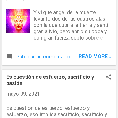
Y vi que ángel de la muerte
levantó dos de las cuatros alas
con la qué cubría la tierra y sentí
gran alivio, pero abrió su boca y
con gran fuerza sopló sobre ella
(la tierra); la cual se estremecía y
otra vez escuche su grito de
READ MORE »
Publicar un comentario
dolor y la mancha de la muerte se
colaba por sus fluentes de agua
separando el espíritu de la carne
de todo ser que bebía de ella! A
Es cuestión de esfuerzo, sacrificio y
finales del año 2021 la tierra se
pasión!
enojara y empezará un rápido
mayo 09, 2021
cambio de su cara; separando
continente de continente y mares
de mares!
Es cuestión de esfuerzo, esfuerzo y
esfuerzo, eso implica sacrificio, sacrificio y