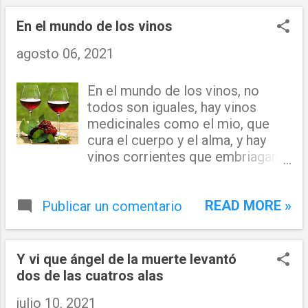
n
t
En el mundo de los vinos
r
agosto 06, 2021
a
En el mundo de los vinos, no
d
todos son iguales, hay vinos
a
medicinales como el mio, que
cura el cuerpo y el alma, y hay
s
vinos corrientes que embriagan
el conocimiento! Dr. Juan
Antonio Lora
READ MORE »
Publicar un comentario
Y vi que ángel de la muerte levantó
dos de las cuatros alas
julio 10, 2021