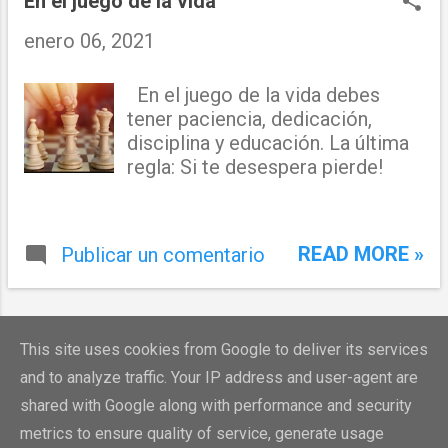
En el juego de la vida
enero 06, 2021
En el juego de la vida debes
tener paciencia, dedicación,
disciplina y educación. La última
regla: Si te desespera pierde!
READ MORE »
Publicar un comentario
MÁS ENTRADAS
This site uses cookies from Google to deliver its services
and to analyze traffic. Your IP address and user-agent are
shared with Google along with performance and security
metrics to ensure quality of service, generate usage
Con la tecnología de Blogger