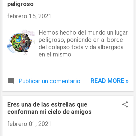
perseverancia en el ámbito general, también
peligroso
podemos decir que es la capacidad de actuar
febrero 15, 2021
ordenada y perseverantemente para
conseguir un bien común o particular sin
importar las desazones que esto produce. La
Hemos hecho del mundo un lugar
educación Es la formación consignada a
peligroso, poniendo en al borde
desarrollar la capacidad científica, decorosa
del colapso toda vida albergada
y afable de las personas de acuerdo con la
en el mismo.
cultura y normas de convivencia de la
sociedad concerniente. Por lo que podemos
resaltar que es el traspaso de sapiencias a
READ MORE »
Publicar un comentario
una persona para que esta obtenga un
determinado orden en la práctica de las
normas del ...
Eres una de las estrellas que
conforman mi cielo de amigos
febrero 01, 2021