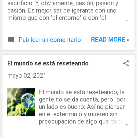
sacrificio. Y, obviamente, pasión, pasión y
pasión. Es mejor ser beligerante con uno
mismo que con "el entorno" o con "el
sistema". No te conformes contigo mismo,
reinventate. Y, por supuesto, hay que huir de
READ MORE »
esos pesimistas, quejicas, aquellos que
Publicar un comentario
amargan al de al lado, los tóxicos. Huid
siempre de ellos. Que ya vale! Por suerte, hoy
la sociedad es más avanzada y da más
El mundo se está reseteando
oportunidades. Búscalas. No esperes a que
mayo 02, 2021
te lleguen. 👁️‍🗨️
El mundo se está reseteando; la
gente no se da cuenta, pero` por
un lado es bueno: Así no piensan
en el exterminio y mueren sin
preocupación de algo que pocos
podrán escapar! ⚠ DR. JUAN
LORA