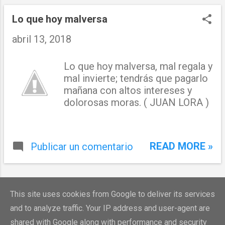
n
t
Lo que hoy malversa
r
abril 13, 2018
a
Lo que hoy malversa, mal regala y
d
mal invierte; tendrás que pagarlo
a
mañana con altos intereses y
dolorosas moras. ( JUAN LORA )
s
READ MORE »
Publicar un comentario
MÁS ENTRADAS
This site uses cookies from Google to deliver its services
and to analyze traffic. Your IP address and user-agent are
shared with Google along with performance and security