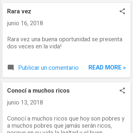
n
t
Rara vez
r
junio 16, 2018
a
Rara vez una buena oportunidad se presenta
d
dos veces en la vida!
a
s
READ MORE »
Publicar un comentario
Conocí a muchos ricos
junio 13, 2018
Conocí a muchos ricos que hoy son pobres y
a muchos pobres que jamás serán ricos,
porque en su vida la lealtad y el buen