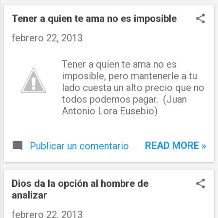
n
t
Tener a quien te ama no es imposible
r
febrero 22, 2013
a
Tener a quien te ama no es
d
imposible, pero mantenerle a tu
a
lado cuesta un alto precio que no
todos podemos pagar. (Juan
s
Antonio Lora Eusebio)
READ MORE »
Publicar un comentario
Dios da la opción al hombre de
analizar
febrero 22, 2013