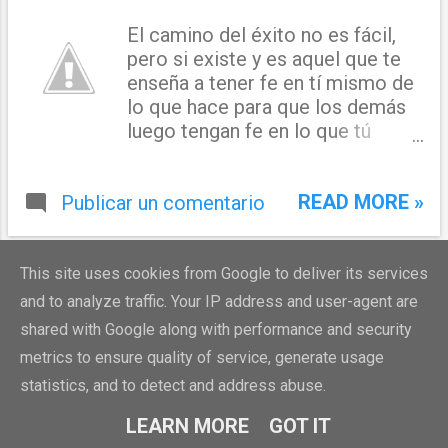
El camino del éxito no es fácil,
pero si existe y es aquel que te
enseña a tener fe en tí mismo de
lo que hace para que los demás
luego tengan fe en lo que tú
haces. ( Juan Antonio Lora )
READ MORE »
Publicar un comentario
This site uses cookies from Google to deliver its services
and to analyze traffic. Your IP address and user-agent are
shared with Google along with performance and security
metrics to ensure quality of service, generate usage
Con la tecnología de Blogger
statistics, and to detect and address abuse.
Denunciar abuso
LEARN MORE
GOT IT