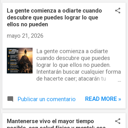
Constitucional desempeña una
más larga, saludable y
función esencial: proteger la
armoniosa." — Dr. Juan Lora
La gente comienza a odiarte cuando
supremacía de la Constitución y
descubre que puedes lograr lo que
garantizar que las leyes se
ellos no pueden
ajusten al marco constitucional.
mayo 21, 2026
Sin embargo, esa misión no le
otorga facultades para sustituir al
Congreso Nacional ni para
La gente comienza a odiarte
convertirse en un órgano ...
cuando descubre que puedes
lograr lo que ellos no pueden.
Intentarán buscar cualquier forma
de hacerte caer; atacarán tu
entorno, tu círculo de amigos, y
muchos se irán. Pero los más
READ MORE »
Publicar un comentario
fuertes, los más conscientes y
leales, permanecerán contigo. Sin
embargo, no olvides a aquellos
que se alejaron y no soportaron
Mantenerse vivo el mayor tiempo
la presión… la presión del éxito .