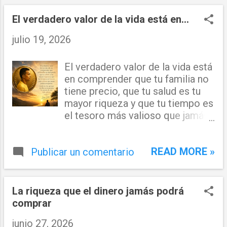
n
t
El verdadero valor de la vida está en...
r
julio 19, 2026
a
El verdadero valor de la vida está
d
en comprender que tu familia no
a
tiene precio, que tu salud es tu
mayor riqueza y que tu tiempo es
s
el tesoro más valioso que jamás
podrás recuperar. Cuida los tres,
porque en ellos se encuentra la
READ MORE »
Publicar un comentario
esencia de una vida plena. Juan
Lora
La riqueza que el dinero jamás podrá
comprar
junio 27, 2026