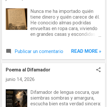
Nunca me ha importado quién
tiene dinero y quién carece de él.
He conocido almas podridas
envueltas en ropa cara, viviendo
en grandes casas y escondidas
detrás de falsas sonrisas;
personas con menos valor que la
READ MORE »
Publicar un comentario
propia mierda. Pero también he
tenido el privilegio de conocer
corazones nobles, humildes y
sinceros, que, aunque tienen los
Poema al Difamador
bolsillos vacíos, poseen una
junio 14, 2026
riqueza que el dinero jamás
podrá comprar. Juan Lora
Difamador de lengua oscura, que
siembras sombras y amargura,
escucha bien esta verdad sincera: