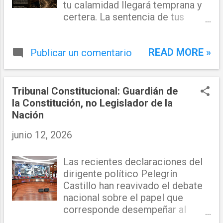
tu calamidad llegará temprana y
certera. La sentencia de tus
actos será ejecutada, pues toda
maldad deja huella marcada; los
READ MORE »
Publicar un comentario
caminos que hoy crees abiertos y
seguros, se cerrarán ante tus
pasos impuros. Tus palabras,
cargadas de engaño y veneno, no
Tribunal Constitucional: Guardián de
hallarán refugio ni terreno sereno;
la Constitución, no Legislador de la
y aquello que sembraste con afán
Nación
destructor, volverá a tu puerta
junio 12, 2026
con igual rigor. Tus acciones de
injusticia y maldad te apartarán
de la noble humanidad; del
Las recientes declaraciones del
hombre justo y de la mujer recta,
dirigente político Pelegrín
cuya conciencia permanece
Castillo han reavivado el debate
despierta. Porque la verdad es
nacional sobre el papel que
escudo y fortaleza, y la justicia se
corresponde desempeñar al
levanta con firmeza; ellos no
Tribunal Constitucional frente a