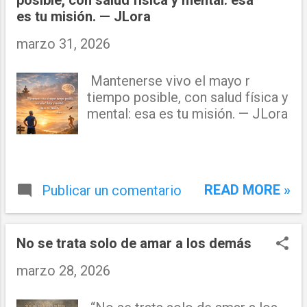
posible, con salud física y mental: esa
En algún momento estuvieron
es tu misión. — JLora
para ti y, por circunstancias de la
marzo 31, 2026
vida, tomaron otro camino.
Cuando estés en la cima, no
castigues su ausencia. Mejor
Mantenerse vivo el mayo r
honra y valora todo lo que
tiempo posible, con salud física y
hicieron por ti, hasta donde
mental: esa es tu misión. — JLora
pudieron y mientras pudieron. Una
persona verdaderamente fuerte
no puede esperar que todos
actúen con la misma fortaleza,
READ MORE »
Publicar un comentario
visión o resistencia que ella
posee. — Dr. Juan Lora
No se trata solo de amar a los demás
marzo 28, 2026