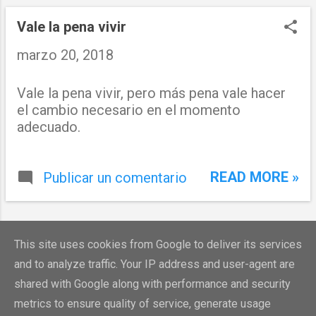
n
t
Vale la pena vivir
r
marzo 20, 2018
a
Vale la pena vivir, pero más pena vale hacer
d
el cambio necesario en el momento
a
adecuado.
s
READ MORE »
Publicar un comentario
MÁS ENTRADAS
This site uses cookies from Google to deliver its services
and to analyze traffic. Your IP address and user-agent are
shared with Google along with performance and security
metrics to ensure quality of service, generate usage
Con la tecnología de Blogger