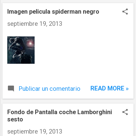
n
t
Imagen pelicula spiderman negro
r
septiembre 19, 2013
a
d
a
s
READ MORE »
Publicar un comentario
Fondo de Pantalla coche Lamborghini
sesto
septiembre 19, 2013