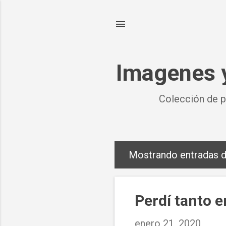
Imagenes y
Colección de p
Mostrando entradas d
E
n
t
Perdí tanto e
r
enero 21, 2020