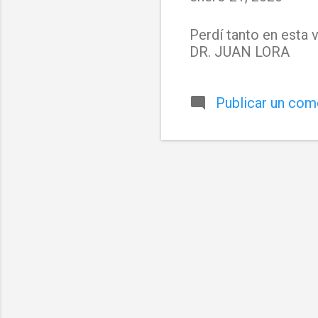
a
d
Perdí tanto en esta
DR. JUAN LORA
a
s
Publicar un com