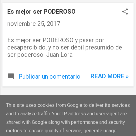
n
t
Es mejor ser PODEROSO
r
noviembre 25, 2017
a
Es mejor ser PODEROSO y pasar por
d
desapercibido, y no ser débil presumido de
a
ser poderoso. Juan Lora
s
READ MORE »
Publicar un comentario
MÁS ENTRADAS
This site uses cookies from Google to deliver its services
and to analyze traffic. Your IP address and user-agent are
shared with Google along with performance and security
metrics to ensure quality of service, generate usage
Con la tecnología de Blogger