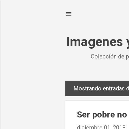
Imagenes y
Colección de p
Mostrando entradas d
E
n
t
Ser pobre no 
r
diciembre 01, 2018