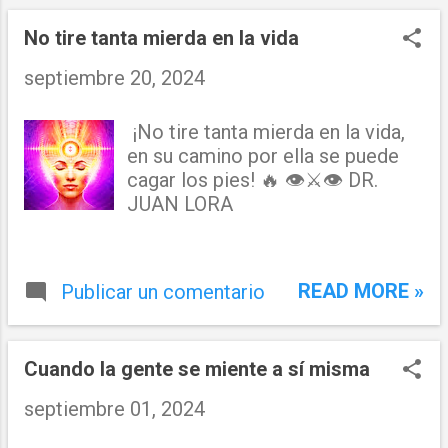
n
t
No tire tanta mierda en la vida
r
septiembre 20, 2024
a
¡No tire tanta mierda en la vida,
d
en su camino por ella se puede
a
cagar los pies! 🔥 👁⚔👁 DR.
JUAN LORA
s
READ MORE »
Publicar un comentario
Cuando la gente se miente a sí misma
septiembre 01, 2024