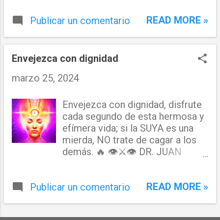
Barrio México de la ciudad, municipio y
liderazgo, el resultado será un
provincia de San Pedro de Macorís,
READ MORE »
Publicar un comentario
desastre para todos. La frase
República Dominicana, desde el año 2023. B)
juega con un sentido literal y
Que los fondos ...
vulgar de "culo" (buttocks en
inglés), para referirse a alguien
Envejezca con dignidad
que no está calificado para
marzo 25, 2024
gobernar. En resumen, advierte
sobre las consecuencias
negativas de permitir que
Envejezca con dignidad, disfrute
individuos inadecuados lleguen al
cada segundo de esta hermosa y
poder. Es importante recordar
efímera vida; si la SUYA es una
que el respeto y la cortesía son
mierda, NO trate de cagar a los
fundamentales en cualquier
demás. 🔥 👁️⚔️👁️ DR. JUAN
discusión, incluso cuando se usan
LORA
expresiones coloquiales.
READ MORE »
Publicar un comentario