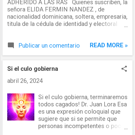
ADHERIDO A LAS RAS Quienes suscriben, la
señora ELIDA FERMIN NANDEZ , de
nacionalidad dominicana, soltera, empresaria,
titula de la cédula de identidad y electoral
No. 402-0000000-9, y el señor DARIELITO
CAMPS ALBURQUERQUE , de nacionalidad
READ MORE »
dominicano, soltero, empresario, titula de la
Publicar un comentario
cédula de identidad y electoral No. 402-
0000000-6. Ambos, domiciliados y
residentes en la calle *******, casa No.
Si el culo gobierna
******, del sector México de la ciudad,
abril 26, 2024
municipio y provincia de San Pedro de
Macorís, República Dominicana. Por medio
del presente acto DECLARAMOS BAJO LA
Si el culo gobierna, terminaremos
FE DEL JURAMENTO , lo siguiente: A) Que
todos cagados! Dr. Juan Lora Esa
a la fecha de la presente declaración, somos
es una expresión coloquial que
propietarios del comercio NEGOCIO Y MÁS,
sugiere que si se permite que
S.R.L. , RNC: 133-00000-0 ; domiciliado en la
personas incompetentes o poco
calle *******, casa No. *****, del sector
preparadas ocupen cargos de