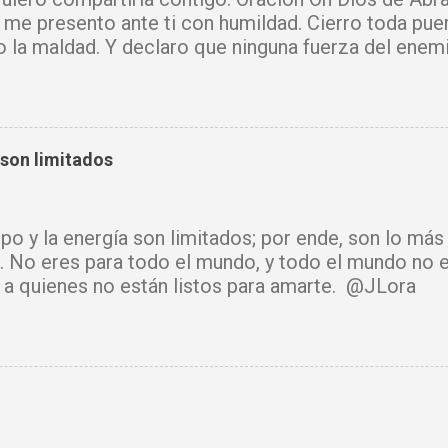
 me presento ante ti con humildad. Cierro toda pue
o la maldad. Y declaro que ninguna fuerza del enem
mi vida. Que tus ángeles guerreros cuiden mi hogar 
u Santo purifique todo a mi alrededor. Por el poder
cadenas, destruyo amarres y anulo toda palabra de
e hechicería, envidia o depresión, envíala al abism
 son limitados
luz y tu paz. Declaro mi mente libre, mi cuerpo sano
cido. Donde había temor, hoy hay fe. Donde había ll
había confusión, hoy reina tu sabiduría. Ningún arma
mpo y la energía son limitados; por ende, son lo má
rará. Hoy se cierra todo ciclo de oscuridad y com
. No eres para todo el mundo, y todo el mundo no e
de luz y bendición. Mi vida y mi hogar están cubiert
ir a quienes no están listos para amarte. @JLora
isto. Amén.