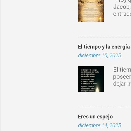
o
Jacob,
s
entrad
sobre 
Espírit
rompo 
obra d
El tiempo y la energía
con tu 
diciembre 15, 2025
fortale
donde 
El tie
prospe
poseer
nuevo 
dejar 
Jesucr
Eres un espejo
diciembre 14, 2025