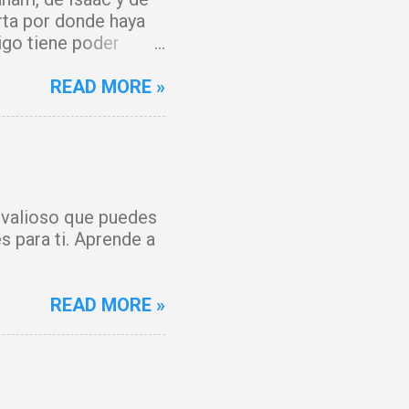
rta por donde haya
igo tiene poder
y que el fuego del
 del Cordero de Dios,
READ MORE »
 maldición. Toda
o, Señor. Cúbreme
 y mi espíritu
anto, hoy hay gozo. Y
 forjada contra mí
s valioso que puedes
ienza un tiempo
s para ti. Aprende a
os por la sangre de
READ MORE »