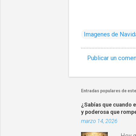
Imagenes de Navid
Publicar un comen
C
o
m
e
Entradas populares de este
n
¿Sabías que cuando es
t
y poderosa que rompe
a
marzo 14, 2026
r
i
Hoy qu