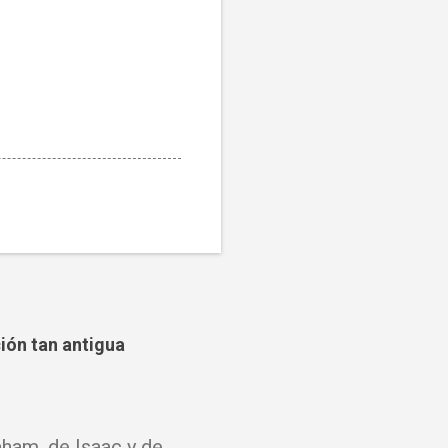
ción tan antigua
ham, de Isaac y de