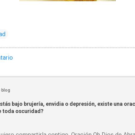
ad
tario
 blog
tás bajo brujería, envidia o depresión, existe una ora
 toda oscuridad?
iero compartirla contigo. Oración Oh Dios de Abra