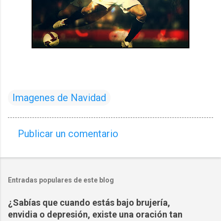
Imagenes de Navidad
Publicar un comentario
C
o
m
Entradas populares de este blog
e
n
¿Sabías que cuando estás bajo brujería,
t
envidia o depresión, existe una oración tan