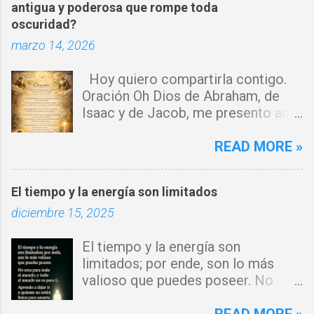
a
antigua y poderosa que rompe toda
oscuridad?
r
marzo 14, 2026
i
o
Hoy quiero compartirla contigo.
s
Oración Oh Dios de Abraham, de
Isaac y de Jacob, me presento ante
ti con humildad. Cierro toda puerta
por donde haya entrado la maldad.
READ MORE »
Y declaro que ninguna fuerza del
enemigo tiene poder sobre mi vida.
El tiempo y la energía son limitados
Que tus ángeles guerreros cuiden
diciembre 15, 2025
mi hogar y que el fuego del Espíritu
Santo purifique todo a mi
El tiempo y la energía son
alrededor. Por el poder del Cordero
limitados; por ende, son lo más
de Dios, rompo cadenas, destruyo
valioso que puedes poseer. No
amarres y anulo toda palabra de
eres para todo el mundo, y todo el
maldición. Toda obra de hechicería,