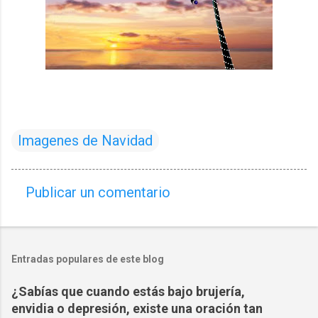
Imagenes de Navidad
Publicar un comentario
C
o
m
Entradas populares de este blog
e
n
¿Sabías que cuando estás bajo brujería,
t
envidia o depresión, existe una oración tan