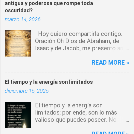
a
antigua y poderosa que rompe toda
oscuridad?
r
marzo 14, 2026
i
o
Hoy quiero compartirla contigo.
s
Oración Oh Dios de Abraham, de
Isaac y de Jacob, me presento ante
ti con humildad. Cierro toda puerta
por donde haya entrado la maldad.
READ MORE »
Y declaro que ninguna fuerza del
enemigo tiene poder sobre mi vida.
El tiempo y la energía son limitados
Que tus ángeles guerreros cuiden
diciembre 15, 2025
mi hogar y que el fuego del Espíritu
Santo purifique todo a mi
El tiempo y la energía son
alrededor. Por el poder del Cordero
limitados; por ende, son lo más
de Dios, rompo cadenas, destruyo
valioso que puedes poseer. No
amarres y anulo toda palabra de
eres para todo el mundo, y todo el
maldición. Toda obra de hechicería,