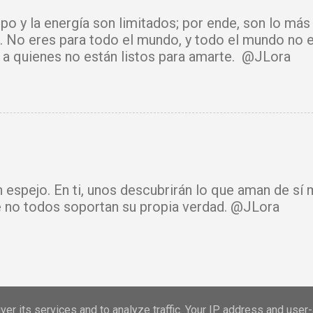
había confusión, hoy reina tu sabiduría. Ningún arma
mpo y la energía son limitados; por ende, son lo má
rará. Hoy se cierra todo ciclo de oscuridad y com
. No eres para todo el mundo, y todo el mundo no e
de luz y bendición. Mi vida y mi hogar están cubiert
ir a quienes no están listos para amarte. @JLora
isto. Amén.
n espejo. En ti, unos descubrirán lo que aman de sí 
 no todos soportan su propia verdad. @JLora
er its services and to analyze traffic. Your IP address and user