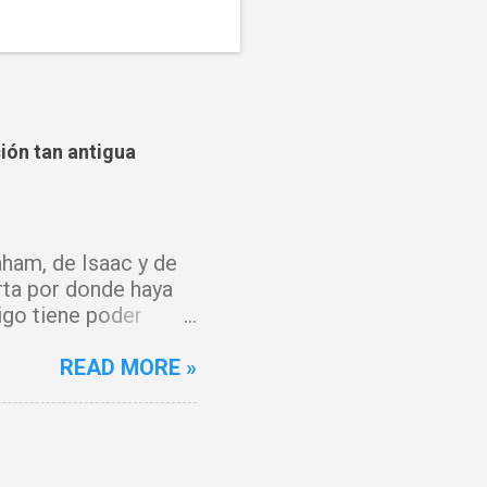
ción tan antigua
ham, de Isaac y de
rta por donde haya
igo tiene poder
y que el fuego del
 del Cordero de Dios,
READ MORE »
 maldición. Toda
o, Señor. Cúbreme
 y mi espíritu
anto, hoy hay gozo. Y