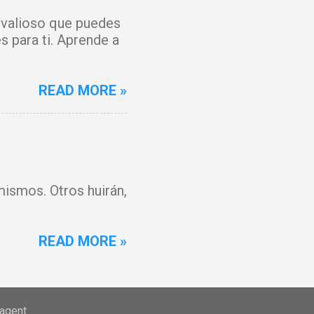
 forjada contra mí
s valioso que puedes
ienza un tiempo
s para ti. Aprende a
os por la sangre de
READ MORE »
mismos. Otros huirán,
READ MORE »
-agent