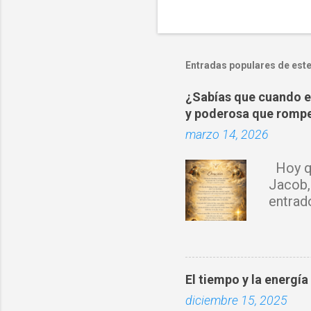
C
o
m
e
Entradas populares de este
n
¿Sabías que cuando es
t
y poderosa que rompe
a
marzo 14, 2026
r
i
Hoy qu
o
Jacob,
s
entrad
sobre 
Espírit
rompo 
obra d
El tiempo y la energía
con tu 
diciembre 15, 2025
fortale