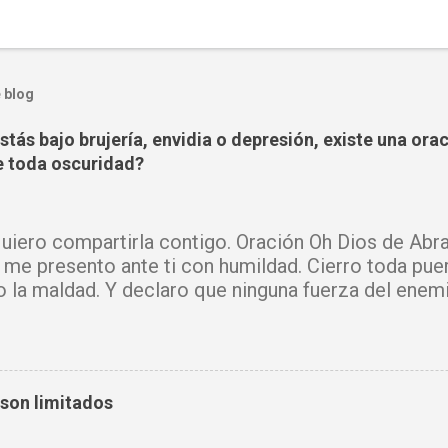
 blog
tás bajo brujería, envidia o depresión, existe una ora
 toda oscuridad?
iero compartirla contigo. Oración Oh Dios de Abra
 me presento ante ti con humildad. Cierro toda pue
o la maldad. Y declaro que ninguna fuerza del enem
mi vida. Que tus ángeles guerreros cuiden mi hogar 
u Santo purifique todo a mi alrededor. Por el poder
cadenas, destruyo amarres y anulo toda palabra de
e hechicería, envidia o depresión, envíala al abism
 son limitados
luz y tu paz. Declaro mi mente libre, mi cuerpo sano
cido. Donde había temor, hoy hay fe. Donde había ll