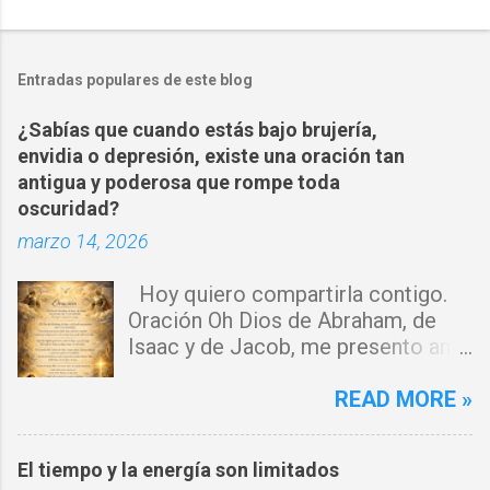
o
m
Entradas populares de este blog
e
n
¿Sabías que cuando estás bajo brujería,
t
envidia o depresión, existe una oración tan
a
antigua y poderosa que rompe toda
oscuridad?
r
marzo 14, 2026
i
o
Hoy quiero compartirla contigo.
s
Oración Oh Dios de Abraham, de
Isaac y de Jacob, me presento ante
ti con humildad. Cierro toda puerta
por donde haya entrado la maldad.
READ MORE »
Y declaro que ninguna fuerza del
enemigo tiene poder sobre mi vida.
El tiempo y la energía son limitados
Que tus ángeles guerreros cuiden