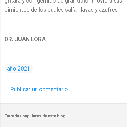
gritara y con gemido de gran dolor moviera sus
cimientos de los cuales salían lavas y azufres.
DR. JUAN LORA
año 2021
Publicar un comentario
C
o
m
Entradas populares de este blog
e
n