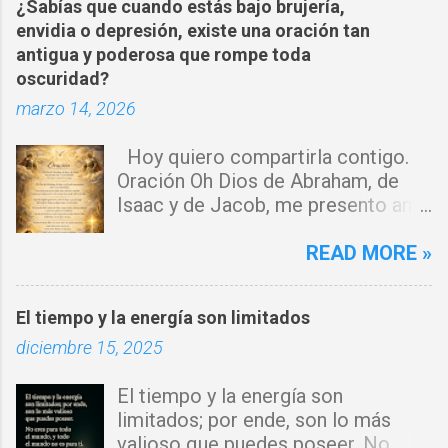
¿Sabías que cuando estás bajo brujería,
t
envidia o depresión, existe una oración tan
a
antigua y poderosa que rompe toda
oscuridad?
r
marzo 14, 2026
i
o
Hoy quiero compartirla contigo.
s
Oración Oh Dios de Abraham, de
Isaac y de Jacob, me presento ante
ti con humildad. Cierro toda puerta
por donde haya entrado la maldad.
READ MORE »
Y declaro que ninguna fuerza del
enemigo tiene poder sobre mi vida.
El tiempo y la energía son limitados
Que tus ángeles guerreros cuiden
diciembre 15, 2025
mi hogar y que el fuego del Espíritu
Santo purifique todo a mi
El tiempo y la energía son
alrededor. Por el poder del Cordero
limitados; por ende, son lo más
de Dios, rompo cadenas, destruyo
valioso que puedes poseer. No
amarres y anulo toda palabra de