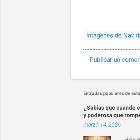
Imagenes de Navid
Publicar un comen
C
o
m
e
Entradas populares de este
n
¿Sabías que cuando es
t
y poderosa que rompe
a
marzo 14, 2026
r
i
Hoy qu