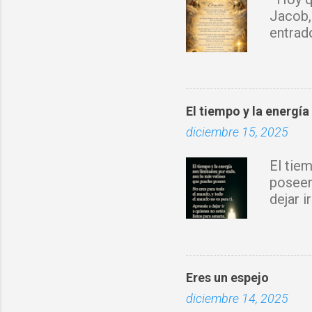
o
Jacob,
s
entrad
sobre 
Espírit
rompo 
obra d
El tiempo y la energía
con tu 
diciembre 15, 2025
fortale
donde 
El tie
prospe
poseer
nuevo 
dejar 
Jesucr
Eres un espejo
diciembre 14, 2025