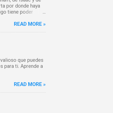
rta por donde haya
igo tiene poder
y que el fuego del
 del Cordero de Dios,
READ MORE »
 maldición. Toda
o, Señor. Cúbreme
 y mi espíritu
anto, hoy hay gozo. Y
 forjada contra mí
s valioso que puedes
ienza un tiempo
s para ti. Aprende a
os por la sangre de
READ MORE »