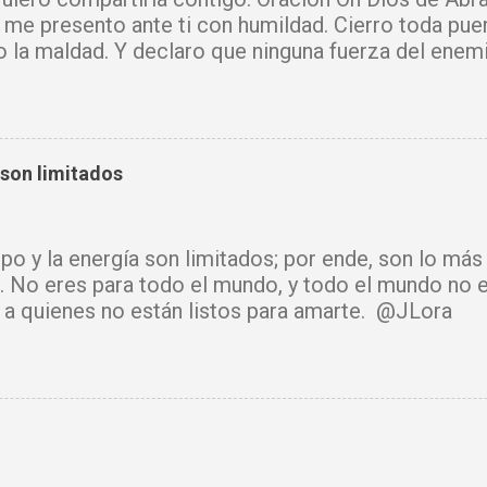
 me presento ante ti con humildad. Cierro toda pue
o la maldad. Y declaro que ninguna fuerza del enem
mi vida. Que tus ángeles guerreros cuiden mi hogar 
u Santo purifique todo a mi alrededor. Por el poder
cadenas, destruyo amarres y anulo toda palabra de
e hechicería, envidia o depresión, envíala al abism
 son limitados
luz y tu paz. Declaro mi mente libre, mi cuerpo sano
cido. Donde había temor, hoy hay fe. Donde había ll
había confusión, hoy reina tu sabiduría. Ningún arma
mpo y la energía son limitados; por ende, son lo má
rará. Hoy se cierra todo ciclo de oscuridad y com
. No eres para todo el mundo, y todo el mundo no e
de luz y bendición. Mi vida y mi hogar están cubiert
ir a quienes no están listos para amarte. @JLora
isto. Amén.