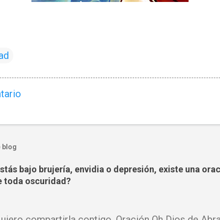
ad
tario
 blog
tás bajo brujería, envidia o depresión, existe una ora
 toda oscuridad?
iero compartirla contigo. Oración Oh Dios de Abra