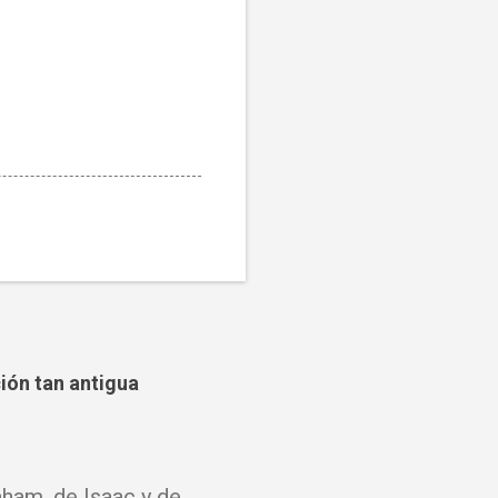
ción tan antigua
ham, de Isaac y de