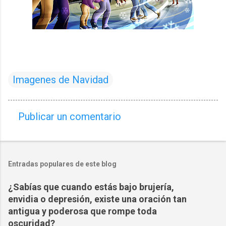
Imagenes de Navidad
Publicar un comentario
C
o
m
Entradas populares de este blog
e
n
¿Sabías que cuando estás bajo brujería,
t
envidia o depresión, existe una oración tan
a
antigua y poderosa que rompe toda
oscuridad?
r