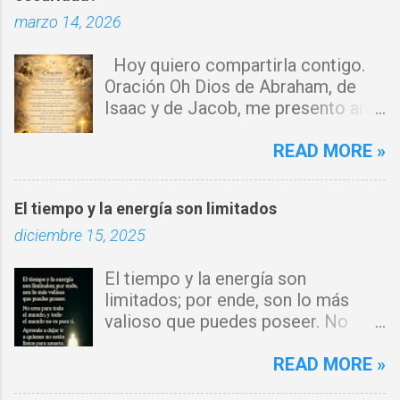
marzo 14, 2026
i
o
Hoy quiero compartirla contigo.
s
Oración Oh Dios de Abraham, de
Isaac y de Jacob, me presento ante
ti con humildad. Cierro toda puerta
por donde haya entrado la maldad.
READ MORE »
Y declaro que ninguna fuerza del
enemigo tiene poder sobre mi vida.
El tiempo y la energía son limitados
Que tus ángeles guerreros cuiden
diciembre 15, 2025
mi hogar y que el fuego del Espíritu
Santo purifique todo a mi
El tiempo y la energía son
alrededor. Por el poder del Cordero
limitados; por ende, son lo más
de Dios, rompo cadenas, destruyo
valioso que puedes poseer. No
amarres y anulo toda palabra de
eres para todo el mundo, y todo el
maldición. Toda obra de hechicería,
mundo no es para ti. Aprende a
READ MORE »
envidia o depresión, envíala al
dejar ir a quienes no están listos
abismo, Señor. Cúbreme con tu luz