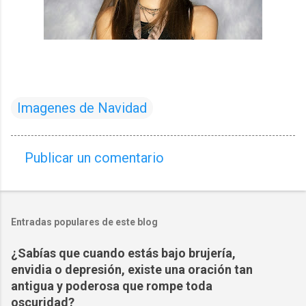
Imagenes de Navidad
Publicar un comentario
C
o
m
Entradas populares de este blog
e
n
¿Sabías que cuando estás bajo brujería,
t
envidia o depresión, existe una oración tan
a
antigua y poderosa que rompe toda
oscuridad?
r