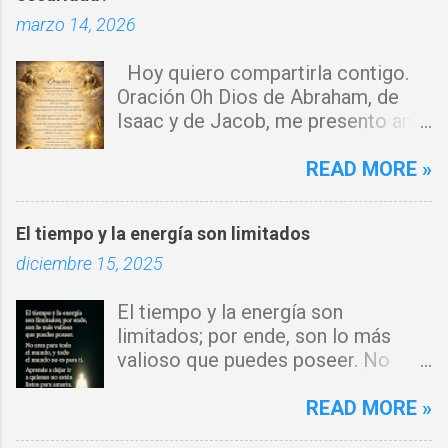
marzo 14, 2026
i
o
Hoy quiero compartirla contigo.
s
Oración Oh Dios de Abraham, de
Isaac y de Jacob, me presento ante
ti con humildad. Cierro toda puerta
por donde haya entrado la maldad.
READ MORE »
Y declaro que ninguna fuerza del
enemigo tiene poder sobre mi vida.
El tiempo y la energía son limitados
Que tus ángeles guerreros cuiden
diciembre 15, 2025
mi hogar y que el fuego del Espíritu
Santo purifique todo a mi
El tiempo y la energía son
alrededor. Por el poder del Cordero
limitados; por ende, son lo más
de Dios, rompo cadenas, destruyo
valioso que puedes poseer. No
amarres y anulo toda palabra de
eres para todo el mundo, y todo el
maldición. Toda obra de hechicería,
mundo no es para ti. Aprende a
READ MORE »
envidia o depresión, envíala al
dejar ir a quienes no están listos
abismo, Señor. Cúbreme con tu luz