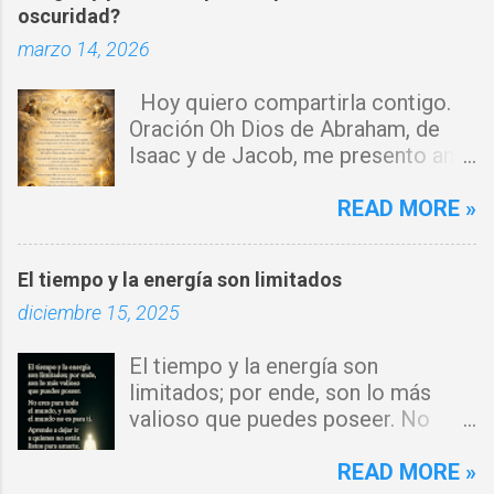
oscuridad?
r
marzo 14, 2026
i
o
Hoy quiero compartirla contigo.
s
Oración Oh Dios de Abraham, de
Isaac y de Jacob, me presento ante
ti con humildad. Cierro toda puerta
por donde haya entrado la maldad.
READ MORE »
Y declaro que ninguna fuerza del
enemigo tiene poder sobre mi vida.
El tiempo y la energía son limitados
Que tus ángeles guerreros cuiden
diciembre 15, 2025
mi hogar y que el fuego del Espíritu
Santo purifique todo a mi
El tiempo y la energía son
alrededor. Por el poder del Cordero
limitados; por ende, son lo más
de Dios, rompo cadenas, destruyo
valioso que puedes poseer. No
amarres y anulo toda palabra de
eres para todo el mundo, y todo el
maldición. Toda obra de hechicería,
mundo no es para ti. Aprende a
READ MORE »
envidia o depresión, envíala al