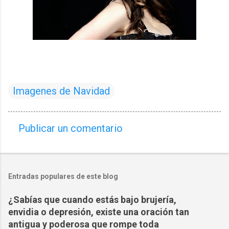
Imagenes de Navidad
Publicar un comentario
C
o
m
Entradas populares de este blog
e
n
¿Sabías que cuando estás bajo brujería,
t
envidia o depresión, existe una oración tan
a
antigua y poderosa que rompe toda