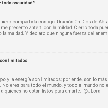
 toda oscuridad?
iero compartirla contigo. Oración Oh Dios de Abra
 me presento ante ti con humildad. Cierro toda pue
o la maldad. Y declaro que ninguna fuerza del enem
mi vida. Que tus ángeles guerreros cuiden mi hogar 
u Santo purifique todo a mi alrededor. Por el poder
cadenas, destruyo amarres y anulo toda palabra de
e hechicería, envidia o depresión, envíala al abism
 son limitados
luz y tu paz. Declaro mi mente libre, mi cuerpo sano
cido. Donde había temor, hoy hay fe. Donde había ll
había confusión, hoy reina tu sabiduría. Ningún arma
mpo y la energía son limitados; por ende, son lo má
rará. Hoy se cierra todo ciclo de oscuridad y com
. No eres para todo el mundo, y todo el mundo no e
de luz y bendición. Mi vida y mi hogar están cubiert
ir a quienes no están listos para amarte. @JLora
isto. Amén.