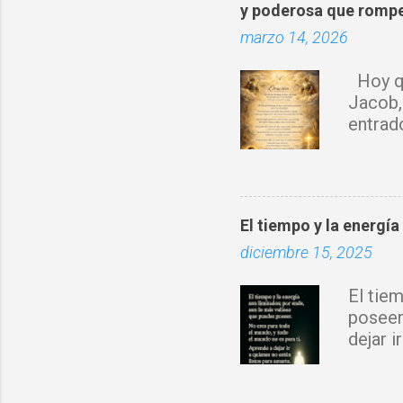
y poderosa que rompe
a
marzo 14, 2026
r
i
Hoy qu
o
Jacob,
s
entrad
sobre 
Espírit
rompo 
obra d
El tiempo y la energía
con tu 
diciembre 15, 2025
fortale
donde 
El tie
prospe
poseer
nuevo 
dejar 
Jesucr