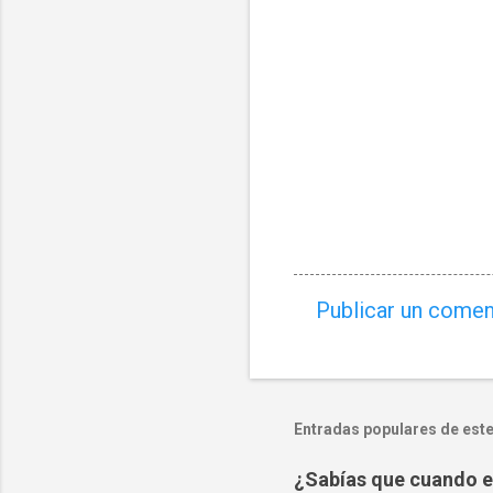
Publicar un comen
C
o
m
e
Entradas populares de este
n
¿Sabías que cuando es
t