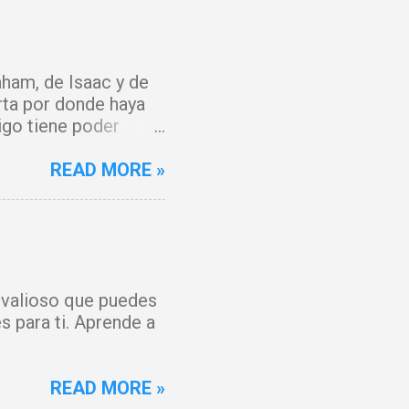
ham, de Isaac y de
rta por donde haya
igo tiene poder
y que el fuego del
 del Cordero de Dios,
READ MORE »
 maldición. Toda
o, Señor. Cúbreme
 y mi espíritu
anto, hoy hay gozo. Y
 forjada contra mí
s valioso que puedes
ienza un tiempo
s para ti. Aprende a
os por la sangre de
READ MORE »