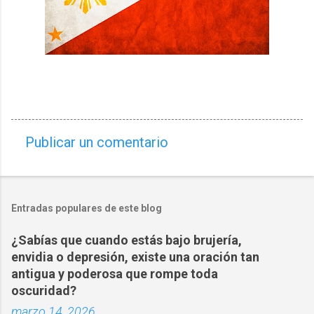
Publicar un comentario
C
o
m
Entradas populares de este blog
e
n
¿Sabías que cuando estás bajo brujería,
t
envidia o depresión, existe una oración tan
a
antigua y poderosa que rompe toda
oscuridad?
r
marzo 14, 2026
i