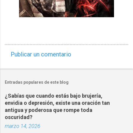
Publicar un comentario
C
o
m
Entradas populares de este blog
e
n
¿Sabías que cuando estás bajo brujería,
t
envidia o depresión, existe una oración tan
a
antigua y poderosa que rompe toda
oscuridad?
r
marzo 14, 2026
i