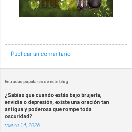
Publicar un comentario
C
o
m
Entradas populares de este blog
e
n
¿Sabías que cuando estás bajo brujería,
t
envidia o depresión, existe una oración tan
a
antigua y poderosa que rompe toda
oscuridad?
r
marzo 14, 2026
i