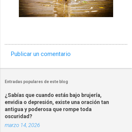
Publicar un comentario
C
o
m
Entradas populares de este blog
e
n
¿Sabías que cuando estás bajo brujería,
t
envidia o depresión, existe una oración tan
a
antigua y poderosa que rompe toda
oscuridad?
r
marzo 14, 2026
i