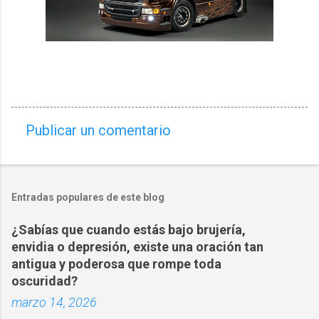
Publicar un comentario
C
o
m
Entradas populares de este blog
e
n
¿Sabías que cuando estás bajo brujería,
t
envidia o depresión, existe una oración tan
a
antigua y poderosa que rompe toda
oscuridad?
r
marzo 14, 2026
i