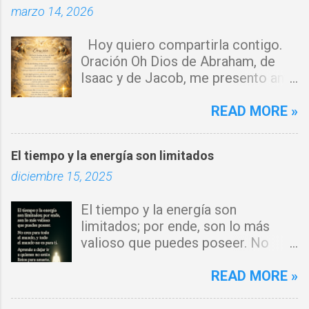
marzo 14, 2026
i
o
Hoy quiero compartirla contigo.
s
Oración Oh Dios de Abraham, de
Isaac y de Jacob, me presento ante
ti con humildad. Cierro toda puerta
por donde haya entrado la maldad.
READ MORE »
Y declaro que ninguna fuerza del
enemigo tiene poder sobre mi vida.
El tiempo y la energía son limitados
Que tus ángeles guerreros cuiden
diciembre 15, 2025
mi hogar y que el fuego del Espíritu
Santo purifique todo a mi
El tiempo y la energía son
alrededor. Por el poder del Cordero
limitados; por ende, son lo más
de Dios, rompo cadenas, destruyo
valioso que puedes poseer. No
amarres y anulo toda palabra de
eres para todo el mundo, y todo el
maldición. Toda obra de hechicería,
mundo no es para ti. Aprende a
READ MORE »
envidia o depresión, envíala al
dejar ir a quienes no están listos
abismo, Señor. Cúbreme con tu luz