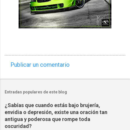
Publicar un comentario
C
o
m
Entradas populares de este blog
e
n
¿Sabías que cuando estás bajo brujería,
t
envidia o depresión, existe una oración tan
a
antigua y poderosa que rompe toda
oscuridad?
r