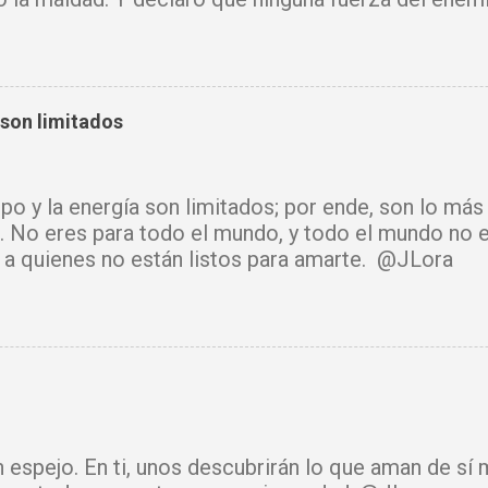
mi vida. Que tus ángeles guerreros cuiden mi hogar 
u Santo purifique todo a mi alrededor. Por el poder
cadenas, destruyo amarres y anulo toda palabra de
e hechicería, envidia o depresión, envíala al abism
 son limitados
luz y tu paz. Declaro mi mente libre, mi cuerpo sano
cido. Donde había temor, hoy hay fe. Donde había ll
había confusión, hoy reina tu sabiduría. Ningún arma
mpo y la energía son limitados; por ende, son lo má
rará. Hoy se cierra todo ciclo de oscuridad y com
. No eres para todo el mundo, y todo el mundo no e
de luz y bendición. Mi vida y mi hogar están cubiert
ir a quienes no están listos para amarte. @JLora
isto. Amén.
n espejo. En ti, unos descubrirán lo que aman de sí 