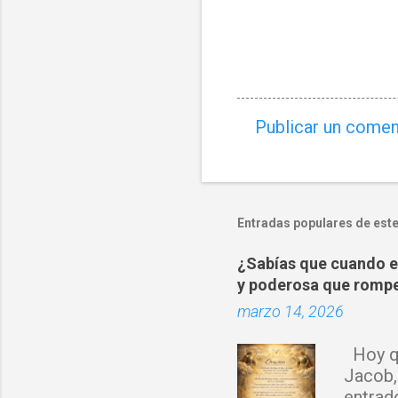
Publicar un comen
C
o
m
e
Entradas populares de este
n
¿Sabías que cuando es
t
y poderosa que rompe
a
marzo 14, 2026
r
i
Hoy qu
o
Jacob,
s
entrad