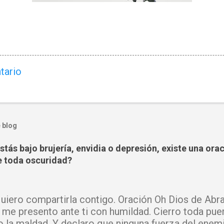
tario
 blog
tás bajo brujería, envidia o depresión, existe una ora
 toda oscuridad?
iero compartirla contigo. Oración Oh Dios de Abra
 me presento ante ti con humildad. Cierro toda pue
o la maldad. Y declaro que ninguna fuerza del enem