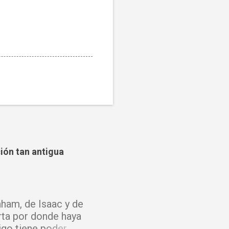
ción tan antigua
ham, de Isaac y de
rta por donde haya
igo tiene poder