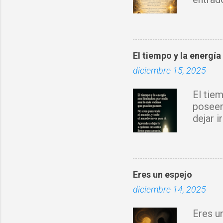
sobre 
Espírit
rompo 
obra d
El tiempo y la energía
con tu 
diciembre 15, 2025
fortale
donde 
El tie
prospe
poseer
nuevo 
dejar 
Jesucr
Eres un espejo
diciembre 14, 2025
Eres u