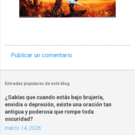
Publicar un comentario
C
o
m
Entradas populares de este blog
e
n
¿Sabías que cuando estás bajo brujería,
t
envidia o depresión, existe una oración tan
a
antigua y poderosa que rompe toda
oscuridad?
r
marzo 14, 2026
i