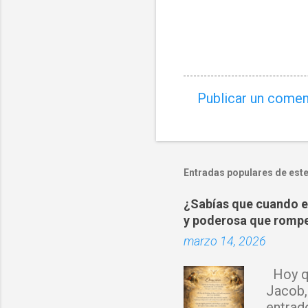
Publicar un comen
C
o
m
e
Entradas populares de este
n
¿Sabías que cuando es
t
y poderosa que rompe
a
marzo 14, 2026
r
i
Hoy qu
o
Jacob,
s
entrad