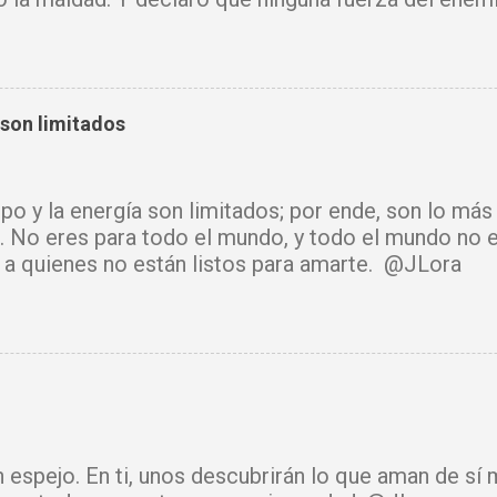
mi vida. Que tus ángeles guerreros cuiden mi hogar 
u Santo purifique todo a mi alrededor. Por el poder
cadenas, destruyo amarres y anulo toda palabra de
e hechicería, envidia o depresión, envíala al abism
 son limitados
luz y tu paz. Declaro mi mente libre, mi cuerpo sano
cido. Donde había temor, hoy hay fe. Donde había ll
había confusión, hoy reina tu sabiduría. Ningún arma
mpo y la energía son limitados; por ende, son lo má
rará. Hoy se cierra todo ciclo de oscuridad y com
. No eres para todo el mundo, y todo el mundo no e
de luz y bendición. Mi vida y mi hogar están cubiert
ir a quienes no están listos para amarte. @JLora
isto. Amén.
n espejo. En ti, unos descubrirán lo que aman de sí 