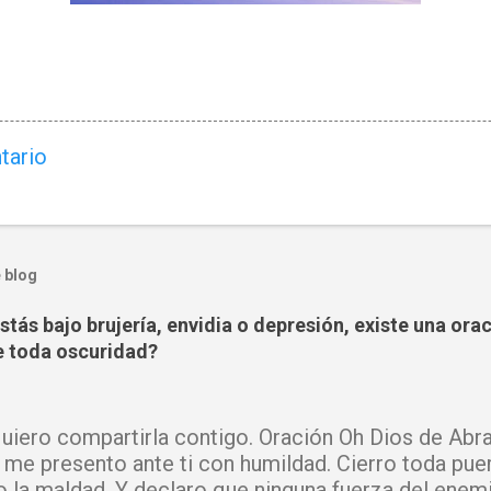
tario
 blog
tás bajo brujería, envidia o depresión, existe una ora
 toda oscuridad?
iero compartirla contigo. Oración Oh Dios de Abra
 me presento ante ti con humildad. Cierro toda pue
o la maldad. Y declaro que ninguna fuerza del enem