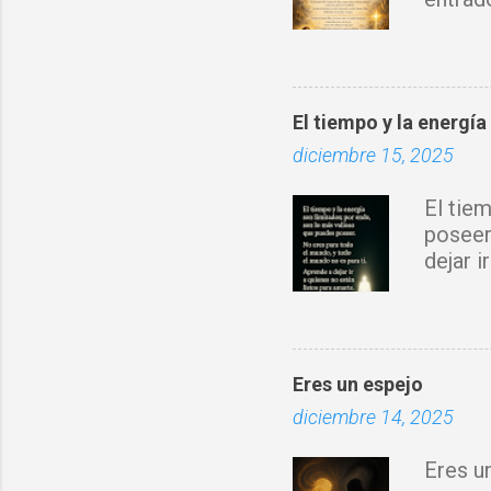
sobre 
Espírit
rompo 
obra d
El tiempo y la energía
con tu 
diciembre 15, 2025
fortale
donde 
El tie
prospe
poseer
nuevo 
dejar 
Jesucr
Eres un espejo
diciembre 14, 2025
Eres u