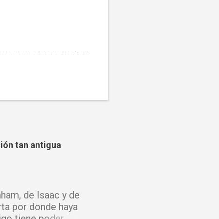
ción tan antigua
ham, de Isaac y de
rta por donde haya
igo tiene poder