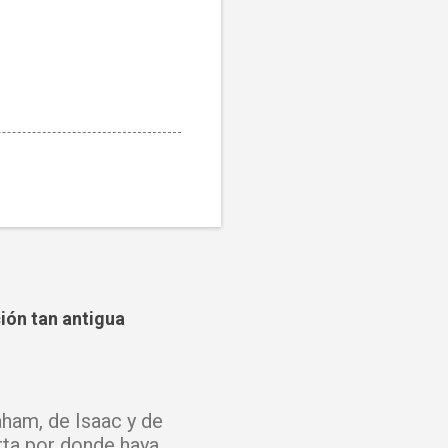
ción tan antigua
ham, de Isaac y de
rta por donde haya