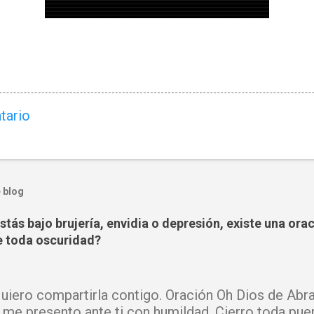
tario
 blog
tás bajo brujería, envidia o depresión, existe una ora
 toda oscuridad?
iero compartirla contigo. Oración Oh Dios de Abra
 me presento ante ti con humildad. Cierro toda pue