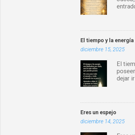
s
entrad
sobre 
Espírit
rompo 
obra d
El tiempo y la energía
con tu 
diciembre 15, 2025
fortale
donde 
El tie
prospe
poseer
nuevo 
dejar 
Jesucr
Eres un espejo
diciembre 14, 2025