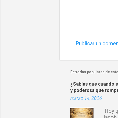
Publicar un comen
C
o
m
e
Entradas populares de este
n
¿Sabías que cuando es
t
y poderosa que rompe
a
marzo 14, 2026
r
i
Hoy qu
o
Jacob,