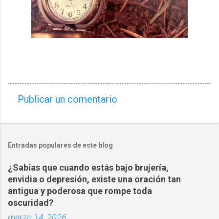
Publicar un comentario
C
o
m
Entradas populares de este blog
e
n
¿Sabías que cuando estás bajo brujería,
t
envidia o depresión, existe una oración tan
a
antigua y poderosa que rompe toda
oscuridad?
r
marzo 14, 2026
i