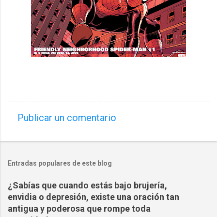
Publicar un comentario
C
o
m
Entradas populares de este blog
e
n
¿Sabías que cuando estás bajo brujería,
t
envidia o depresión, existe una oración tan
a
antigua y poderosa que rompe toda