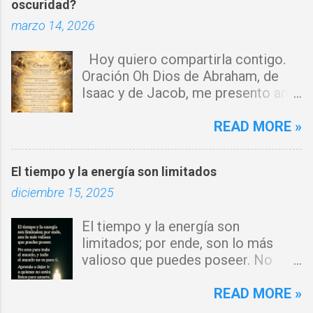
oscuridad?
r
marzo 14, 2026
i
o
Hoy quiero compartirla contigo.
s
Oración Oh Dios de Abraham, de
Isaac y de Jacob, me presento ante
ti con humildad. Cierro toda puerta
por donde haya entrado la maldad.
READ MORE »
Y declaro que ninguna fuerza del
enemigo tiene poder sobre mi vida.
El tiempo y la energía son limitados
Que tus ángeles guerreros cuiden
diciembre 15, 2025
mi hogar y que el fuego del Espíritu
Santo purifique todo a mi
El tiempo y la energía son
alrededor. Por el poder del Cordero
limitados; por ende, son lo más
de Dios, rompo cadenas, destruyo
valioso que puedes poseer. No
amarres y anulo toda palabra de
eres para todo el mundo, y todo el
maldición. Toda obra de hechicería,
mundo no es para ti. Aprende a
READ MORE »
envidia o depresión, envíala al
dejar ir a quienes no están listos
abismo, Señor. Cúbreme con tu luz