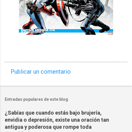
Publicar un comentario
C
o
m
Entradas populares de este blog
e
n
¿Sabías que cuando estás bajo brujería,
t
envidia o depresión, existe una oración tan
a
antigua y poderosa que rompe toda