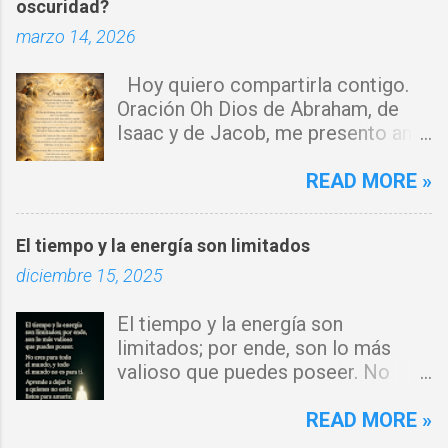
oscuridad?
r
marzo 14, 2026
i
o
Hoy quiero compartirla contigo.
s
Oración Oh Dios de Abraham, de
Isaac y de Jacob, me presento ante
ti con humildad. Cierro toda puerta
por donde haya entrado la maldad.
READ MORE »
Y declaro que ninguna fuerza del
enemigo tiene poder sobre mi vida.
El tiempo y la energía son limitados
Que tus ángeles guerreros cuiden
diciembre 15, 2025
mi hogar y que el fuego del Espíritu
Santo purifique todo a mi
El tiempo y la energía son
alrededor. Por el poder del Cordero
limitados; por ende, son lo más
de Dios, rompo cadenas, destruyo
valioso que puedes poseer. No
amarres y anulo toda palabra de
eres para todo el mundo, y todo el
maldición. Toda obra de hechicería,
mundo no es para ti. Aprende a
READ MORE »
envidia o depresión, envíala al
dejar ir a quienes no están listos
abismo, Señor. Cúbreme con tu luz