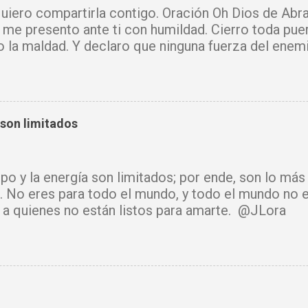
iero compartirla contigo. Oración Oh Dios de Abra
 me presento ante ti con humildad. Cierro toda pue
o la maldad. Y declaro que ninguna fuerza del enem
mi vida. Que tus ángeles guerreros cuiden mi hogar 
u Santo purifique todo a mi alrededor. Por el poder
cadenas, destruyo amarres y anulo toda palabra de
e hechicería, envidia o depresión, envíala al abism
 son limitados
luz y tu paz. Declaro mi mente libre, mi cuerpo sano
cido. Donde había temor, hoy hay fe. Donde había ll
había confusión, hoy reina tu sabiduría. Ningún arma
mpo y la energía son limitados; por ende, son lo má
rará. Hoy se cierra todo ciclo de oscuridad y com
. No eres para todo el mundo, y todo el mundo no e
de luz y bendición. Mi vida y mi hogar están cubiert
ir a quienes no están listos para amarte. @JLora
isto. Amén.