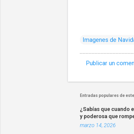
Imagenes de Navid
Publicar un comen
C
o
m
e
Entradas populares de este
n
¿Sabías que cuando es
t
y poderosa que rompe
a
marzo 14, 2026
r