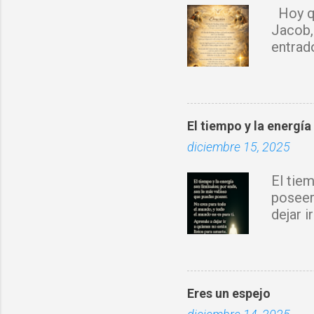
i
Hoy qu
o
Jacob,
s
entrad
sobre 
Espírit
rompo 
obra d
El tiempo y la energía
con tu 
diciembre 15, 2025
fortale
donde 
El tie
prospe
poseer
nuevo 
dejar 
Jesucr
Eres un espejo