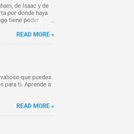
ham, de Isaac y de
rta por donde haya
igo tiene poder
y que el fuego del
 del Cordero de Dios,
READ MORE »
 maldición. Toda
o, Señor. Cúbreme
 y mi espíritu
anto, hoy hay gozo. Y
 forjada contra mí
s valioso que puedes
ienza un tiempo
s para ti. Aprende a
os por la sangre de
READ MORE »