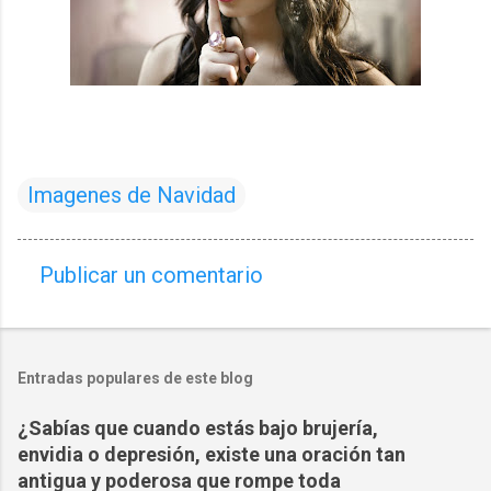
Imagenes de Navidad
Publicar un comentario
C
o
m
Entradas populares de este blog
e
n
¿Sabías que cuando estás bajo brujería,
t
envidia o depresión, existe una oración tan
a
antigua y poderosa que rompe toda