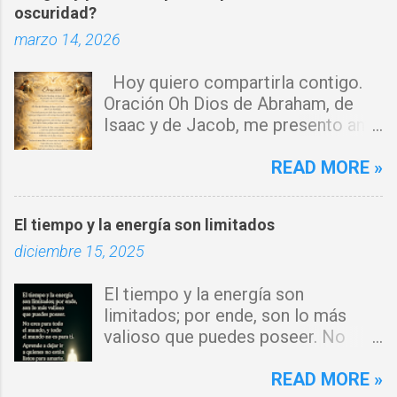
oscuridad?
r
marzo 14, 2026
i
o
Hoy quiero compartirla contigo.
s
Oración Oh Dios de Abraham, de
Isaac y de Jacob, me presento ante
ti con humildad. Cierro toda puerta
por donde haya entrado la maldad.
READ MORE »
Y declaro que ninguna fuerza del
enemigo tiene poder sobre mi vida.
El tiempo y la energía son limitados
Que tus ángeles guerreros cuiden
diciembre 15, 2025
mi hogar y que el fuego del Espíritu
Santo purifique todo a mi
El tiempo y la energía son
alrededor. Por el poder del Cordero
limitados; por ende, son lo más
de Dios, rompo cadenas, destruyo
valioso que puedes poseer. No
amarres y anulo toda palabra de
eres para todo el mundo, y todo el
maldición. Toda obra de hechicería,
mundo no es para ti. Aprende a
READ MORE »
envidia o depresión, envíala al