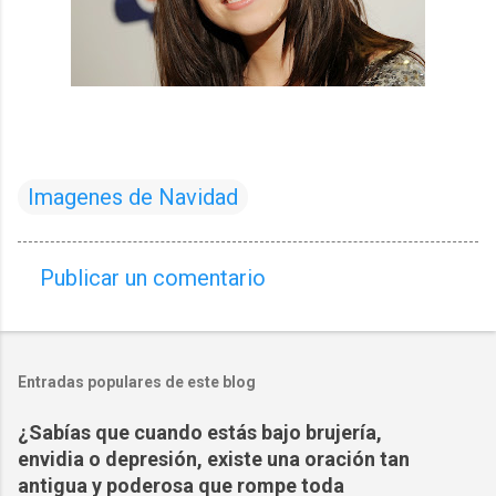
Imagenes de Navidad
Publicar un comentario
C
o
m
Entradas populares de este blog
e
n
¿Sabías que cuando estás bajo brujería,
t
envidia o depresión, existe una oración tan
a
antigua y poderosa que rompe toda