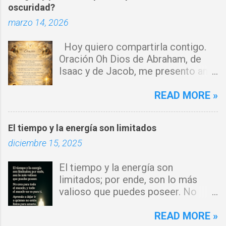
oscuridad?
r
marzo 14, 2026
i
o
Hoy quiero compartirla contigo.
s
Oración Oh Dios de Abraham, de
Isaac y de Jacob, me presento ante
ti con humildad. Cierro toda puerta
por donde haya entrado la maldad.
READ MORE »
Y declaro que ninguna fuerza del
enemigo tiene poder sobre mi vida.
El tiempo y la energía son limitados
Que tus ángeles guerreros cuiden
diciembre 15, 2025
mi hogar y que el fuego del Espíritu
Santo purifique todo a mi
El tiempo y la energía son
alrededor. Por el poder del Cordero
limitados; por ende, son lo más
de Dios, rompo cadenas, destruyo
valioso que puedes poseer. No
amarres y anulo toda palabra de
eres para todo el mundo, y todo el
maldición. Toda obra de hechicería,
mundo no es para ti. Aprende a
READ MORE »
envidia o depresión, envíala al