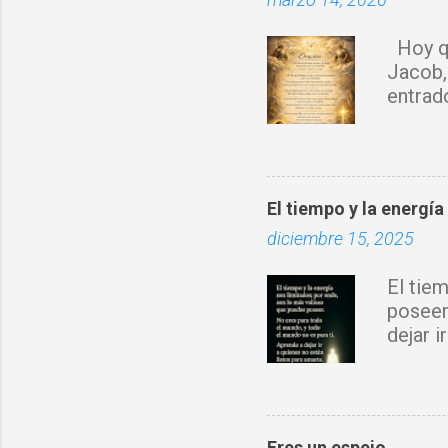
r
i
Hoy qu
o
Jacob,
s
entrad
sobre 
Espírit
rompo 
obra d
El tiempo y la energía
con tu 
diciembre 15, 2025
fortale
donde 
El tie
prospe
poseer
nuevo 
dejar 
Jesucr
Eres un espejo