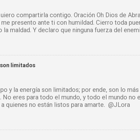
iero compartirla contigo. Oración Oh Dios de Abra
 me presento ante ti con humildad. Cierro toda pue
o la maldad. Y declaro que ninguna fuerza del enem
mi vida. Que tus ángeles guerreros cuiden mi hogar 
u Santo purifique todo a mi alrededor. Por el poder
cadenas, destruyo amarres y anulo toda palabra de
e hechicería, envidia o depresión, envíala al abism
 son limitados
luz y tu paz. Declaro mi mente libre, mi cuerpo sano
cido. Donde había temor, hoy hay fe. Donde había ll
había confusión, hoy reina tu sabiduría. Ningún arma
mpo y la energía son limitados; por ende, son lo má
rará. Hoy se cierra todo ciclo de oscuridad y com
. No eres para todo el mundo, y todo el mundo no e
de luz y bendición. Mi vida y mi hogar están cubiert
ir a quienes no están listos para amarte. @JLora
isto. Amén.