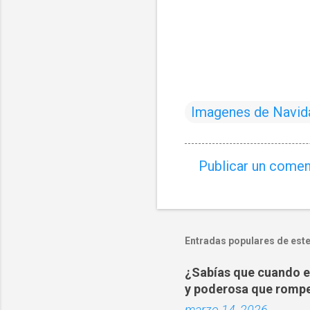
Imagenes de Navid
Publicar un comen
C
o
m
e
Entradas populares de este
n
¿Sabías que cuando es
t
y poderosa que rompe
a
marzo 14, 2026