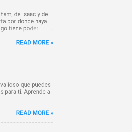
ham, de Isaac y de
rta por donde haya
igo tiene poder
y que el fuego del
 del Cordero de Dios,
READ MORE »
 maldición. Toda
o, Señor. Cúbreme
 y mi espíritu
anto, hoy hay gozo. Y
 forjada contra mí
s valioso que puedes
ienza un tiempo
s para ti. Aprende a
os por la sangre de
READ MORE »