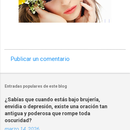
Publicar un comentario
C
o
m
Entradas populares de este blog
e
n
¿Sabías que cuando estás bajo brujería,
t
envidia o depresión, existe una oración tan
a
antigua y poderosa que rompe toda
oscuridad?
r
marzo 14, 2026
i