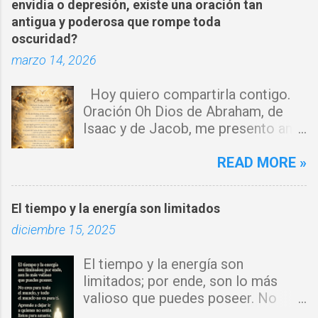
t
envidia o depresión, existe una oración tan
a
antigua y poderosa que rompe toda
oscuridad?
r
marzo 14, 2026
i
o
Hoy quiero compartirla contigo.
s
Oración Oh Dios de Abraham, de
Isaac y de Jacob, me presento ante
ti con humildad. Cierro toda puerta
por donde haya entrado la maldad.
READ MORE »
Y declaro que ninguna fuerza del
enemigo tiene poder sobre mi vida.
El tiempo y la energía son limitados
Que tus ángeles guerreros cuiden
diciembre 15, 2025
mi hogar y que el fuego del Espíritu
Santo purifique todo a mi
El tiempo y la energía son
alrededor. Por el poder del Cordero
limitados; por ende, son lo más
de Dios, rompo cadenas, destruyo
valioso que puedes poseer. No
amarres y anulo toda palabra de
eres para todo el mundo, y todo el
maldición. Toda obra de hechicería,