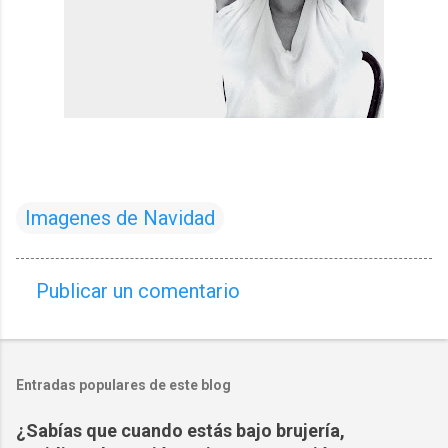
Imagenes de Navidad
Publicar un comentario
C
o
m
Entradas populares de este blog
e
n
¿Sabías que cuando estás bajo brujería,