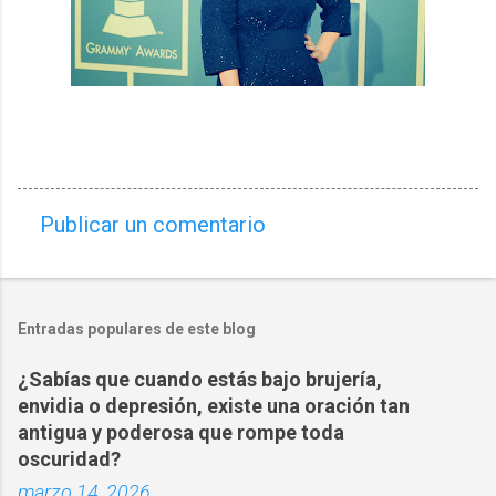
Publicar un comentario
C
o
m
Entradas populares de este blog
e
n
¿Sabías que cuando estás bajo brujería,
t
envidia o depresión, existe una oración tan
a
antigua y poderosa que rompe toda
oscuridad?
r
marzo 14, 2026
i