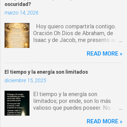
oscuridad?
r
marzo 14, 2026
i
o
Hoy quiero compartirla contigo.
s
Oración Oh Dios de Abraham, de
Isaac y de Jacob, me presento ante
ti con humildad. Cierro toda puerta
por donde haya entrado la maldad.
READ MORE »
Y declaro que ninguna fuerza del
enemigo tiene poder sobre mi vida.
El tiempo y la energía son limitados
Que tus ángeles guerreros cuiden
diciembre 15, 2025
mi hogar y que el fuego del Espíritu
Santo purifique todo a mi
El tiempo y la energía son
alrededor. Por el poder del Cordero
limitados; por ende, son lo más
de Dios, rompo cadenas, destruyo
valioso que puedes poseer. No
amarres y anulo toda palabra de
eres para todo el mundo, y todo el
maldición. Toda obra de hechicería,
mundo no es para ti. Aprende a
READ MORE »
envidia o depresión, envíala al