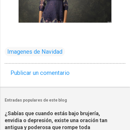
Imagenes de Navidad
Publicar un comentario
C
o
m
Entradas populares de este blog
e
n
¿Sabías que cuando estás bajo brujería,
t
envidia o depresión, existe una oración tan
a
antigua y poderosa que rompe toda