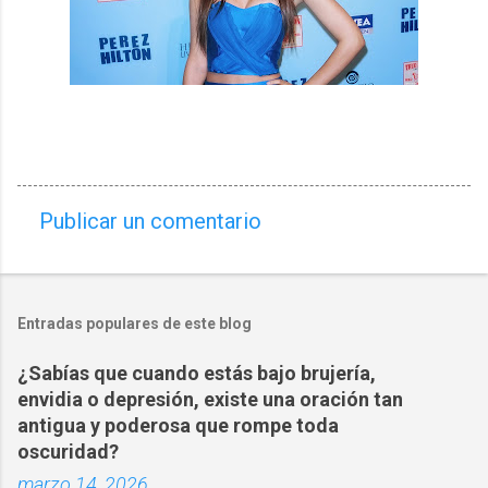
Publicar un comentario
C
o
m
Entradas populares de este blog
e
n
¿Sabías que cuando estás bajo brujería,
t
envidia o depresión, existe una oración tan
a
antigua y poderosa que rompe toda
oscuridad?
r
marzo 14, 2026
i