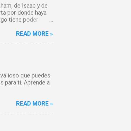
ham, de Isaac y de
rta por donde haya
igo tiene poder
y que el fuego del
 del Cordero de Dios,
READ MORE »
 maldición. Toda
o, Señor. Cúbreme
 y mi espíritu
anto, hoy hay gozo. Y
 forjada contra mí
s valioso que puedes
ienza un tiempo
s para ti. Aprende a
os por la sangre de
READ MORE »