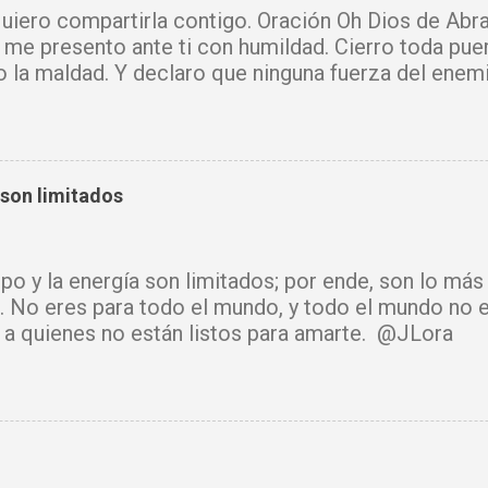
iero compartirla contigo. Oración Oh Dios de Abra
 me presento ante ti con humildad. Cierro toda pue
o la maldad. Y declaro que ninguna fuerza del enem
mi vida. Que tus ángeles guerreros cuiden mi hogar 
u Santo purifique todo a mi alrededor. Por el poder
cadenas, destruyo amarres y anulo toda palabra de
e hechicería, envidia o depresión, envíala al abism
 son limitados
luz y tu paz. Declaro mi mente libre, mi cuerpo sano
cido. Donde había temor, hoy hay fe. Donde había ll
había confusión, hoy reina tu sabiduría. Ningún arma
mpo y la energía son limitados; por ende, son lo má
rará. Hoy se cierra todo ciclo de oscuridad y com
. No eres para todo el mundo, y todo el mundo no e
de luz y bendición. Mi vida y mi hogar están cubiert
ir a quienes no están listos para amarte. @JLora
isto. Amén.