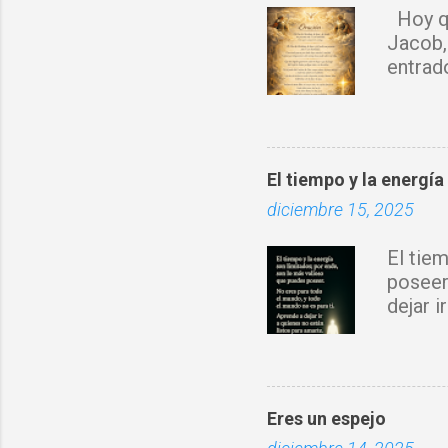
i
Hoy qu
o
Jacob,
s
entrad
sobre 
Espírit
rompo 
obra d
El tiempo y la energía
con tu 
diciembre 15, 2025
fortale
donde 
El tie
prospe
poseer
nuevo 
dejar 
Jesucr
Eres un espejo