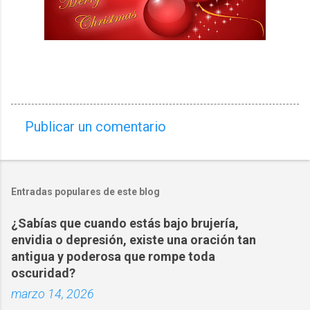
Publicar un comentario
C
o
m
Entradas populares de este blog
e
n
¿Sabías que cuando estás bajo brujería,
t
envidia o depresión, existe una oración tan
a
antigua y poderosa que rompe toda
oscuridad?
r
marzo 14, 2026
i