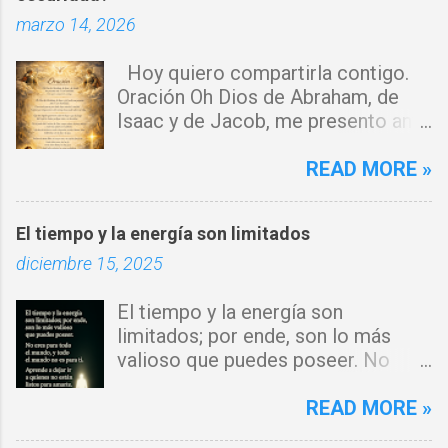
marzo 14, 2026
i
o
Hoy quiero compartirla contigo.
s
Oración Oh Dios de Abraham, de
Isaac y de Jacob, me presento ante
ti con humildad. Cierro toda puerta
por donde haya entrado la maldad.
READ MORE »
Y declaro que ninguna fuerza del
enemigo tiene poder sobre mi vida.
El tiempo y la energía son limitados
Que tus ángeles guerreros cuiden
diciembre 15, 2025
mi hogar y que el fuego del Espíritu
Santo purifique todo a mi
El tiempo y la energía son
alrededor. Por el poder del Cordero
limitados; por ende, son lo más
de Dios, rompo cadenas, destruyo
valioso que puedes poseer. No
amarres y anulo toda palabra de
eres para todo el mundo, y todo el
maldición. Toda obra de hechicería,
mundo no es para ti. Aprende a
READ MORE »
envidia o depresión, envíala al
dejar ir a quienes no están listos
abismo, Señor. Cúbreme con tu luz