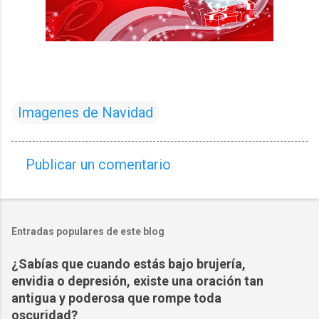
Imagenes de Navidad
Publicar un comentario
C
o
m
Entradas populares de este blog
e
n
¿Sabías que cuando estás bajo brujería,
t
envidia o depresión, existe una oración tan
a
antigua y poderosa que rompe toda
oscuridad?
r